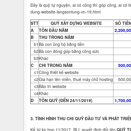
Đây là quỹ tự nguyện, ai có công thì góp công, ai có ti
dung-website-langsontung-vn-19.html
STT
QUỸ XÂY DỰNG WEBSITE
SỐ TIỀ
A
TỒN ĐẦU NĂM
2,200,0
B
THU TRONG NĂM
b1
Bà con ủng hộ bằng tiền
b2
Bà con đóng góp bằng công sức
b3
Khác
C
CHI TRONG NĂM
500,00
c1
Công thiết kế website
c2
Gia hạn tên miền, thuê máy chủ hosting
500,0
c3
Bảo trì website
c4
Khác
D
TỒN QUỸ (ĐẾN 24/11/2019)
1,700,0
3. TÌNH HÌNH THU CHI QUỸ ĐẦU TƯ VÀ PHÁT TRI
Kể từ kỳ họp 11/2017, BLL quyết định đổi tên
QUỸ T