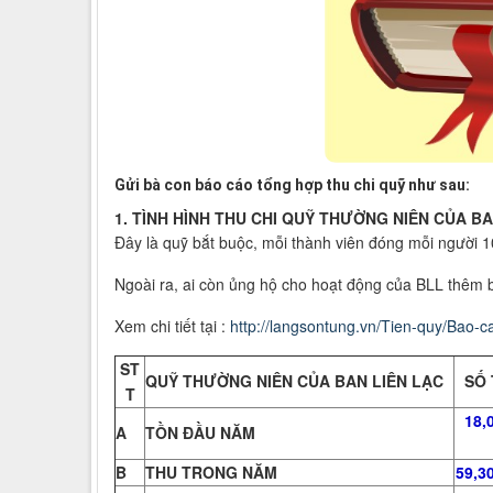
Gửi bà con báo cáo tổng hợp thu chi quỹ như sau:
1. TÌNH HÌNH THU CHI QUỸ THƯỜNG NIÊN CỦA BA
Đây là quỹ bắt buộc, mỗi thành viên đóng mỗi người 
Ngoài ra, ai còn ủng hộ cho hoạt động của BLL thêm b
Xem chi tiết tại :
http://langsontung.vn/Tien-quy/Bao-
ST
QUỸ THƯỜNG NIÊN CỦA BAN LIÊN LẠC
SỐ 
T
18,
A
TỒN ĐẦU NĂM
B
THU TRONG NĂM
59,3