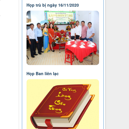
Họp trù bị ngày 16/11/2020
y
ể
n
Họp Ban liên lạc