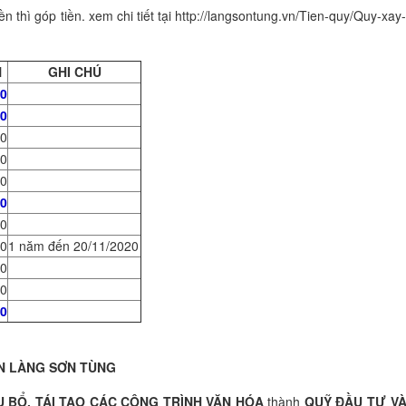
ền thì góp tiền. xem chi tiết tại http://langsontung.vn/Tien-quy/Quy-xay
N
GHI CHÚ
00
0
0
0
0
0
0
00
1 năm đến 20/11/2020
0
0
00
ỂN LÀNG SƠN TÙNG
U BỔ, TÁI TẠO CÁC CÔNG TRÌNH VĂN HÓA
thành
QUỸ ĐẦU TƯ V