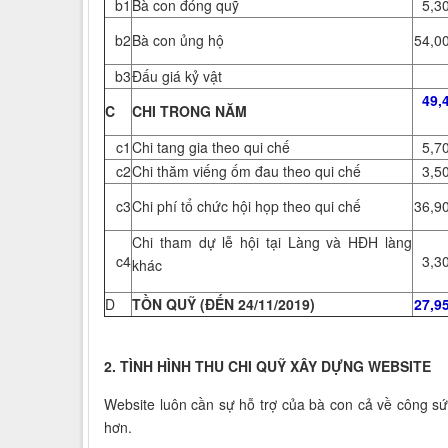
b1
Bà con đóng quỹ
5,3
b2
Bà con ủng hộ
54,0
b3
Đấu giá kỷ vật
49,
C
CHI TRONG NĂM
c1
Chi tang gia theo qui chế
5,7
c2
Chi thăm viếng ốm đau theo qui chế
3,5
c3
Chi phí tổ chức hội họp theo qui chế
36,9
Chi tham dự lễ hội tại Làng và HĐH làng
c4
3,3
khác
D
TỒN QUỸ (ĐẾN 24/11/2019)
27,9
2. TÌNH HÌNH THU CHI QUỸ XÂY DỰNG WEBSITE
Website luôn cần sự hỗ trợ của bà con cả về công sứ
hơn.