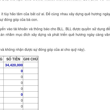
óp ít tùy hảo tâm của bất cứ ai. Để cùng nhau xây dựng quê hương ngà
u sự đóng góp của bà con.
uyển vào tài khoản và thông báo cho BLL. BLL được quyền sử dụng đ
đề án nhằm mục đích xây dựng và phát triển quê hương ngày càng vă
và không nhận được sự đóng góp của ai cho quỹ này).
NG
SỐ TIỀN
GHI CHÚ
34,420,000
0
0
0
0
0
0
0