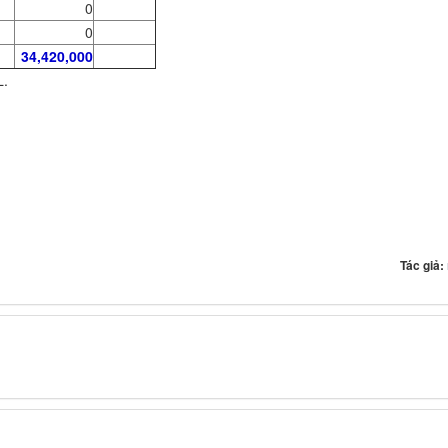
0
0
34,420,000
L.
Tác giả: