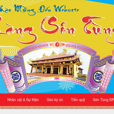
Nhân vật & Sự Kiện
Góc ký ức
Tiền quỹ
Sơn Tùng ĐP