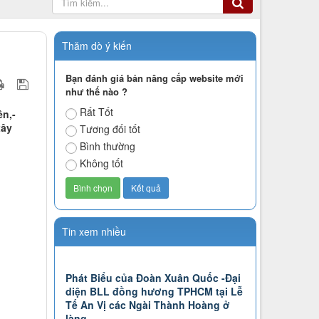
Thăm dò ý kiến
Bạn đánh giá bản nâng cấp website mới
như thế nào ?
Rất Tốt
n,-
xây
Tương đối tốt
Bình thường
Không tốt
Tin xem nhiều
Phát Biểu của Đoàn Xuân Quốc -Đại
diện BLL đồng hương TPHCM tại Lễ
Tế An Vị các Ngài Thành Hoàng ở
làng