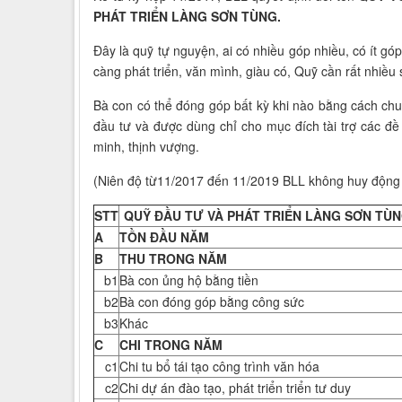
PHÁT TRIỂN LÀNG SƠN TÙNG.
Đây là quỹ tự nguyện, ai có nhiều góp nhiều, có ít g
càng phát triển, văn mình, giàu có, Quỹ cần rất nhiề
Bà con có thể đóng góp bất kỳ khi nào bằng cách ch
đầu tư và được dùng chỉ cho mục đích tài trợ các 
minh, thịnh vượng.
(Niên độ từ11/2017 đến 11/2019 BLL không huy động 
STT
QUỸ ĐẦU TƯ VÀ PHÁT TRIỂN LÀNG SƠN TÙ
A
TỒN ĐẦU NĂM
B
THU TRONG NĂM
b1
Bà con ủng hộ bằng tiền
b2
Bà con đóng góp bằng công sức
b3
Khác
C
CHI TRONG NĂM
c1
Chi tu bổ tái tạo công trình văn hóa
c2
Chi dự án đào tạo, phát triển triển tư duy