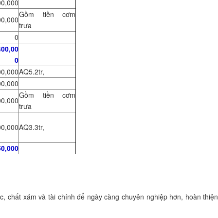
00,000
Gồm tiền cơm
00,000
trưa
0
400,00
0
00,000
AQ5.2tr,
00,000
Gồm tiền cơm
00,000
trưa
00,000
AQ3.3tr,
50,000
c, chất xám và tài chính để ngày càng chuyên nghiệp hơn, hoàn thiệ