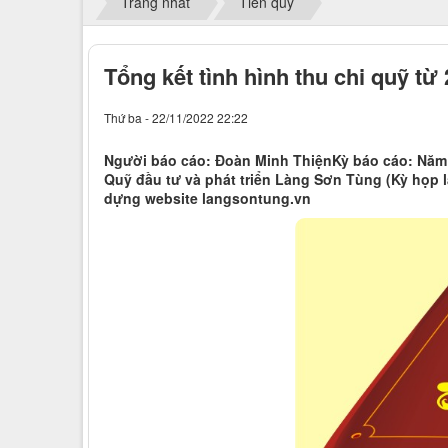
Trang nhất
Tiền quỹ
Tổng kết tình hình thu chi quỹ từ
Thứ ba - 22/11/2022 22:22
Người báo cáo: Đoàn Minh ThiệnKỳ báo cáo: Năm 
Quỹ đầu tư và phát triển Làng Sơn Tùng (Kỳ họp l
dựng website langsontung.vn