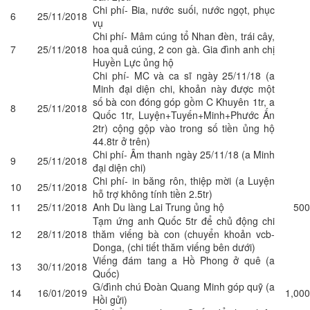
Chi phí- Bia, nước suối, nước ngọt, phục
6
25/11/2018
vụ
Chi phí- Mâm cúng tổ Nhan đèn, trái cây,
7
25/11/2018
hoa quả cúng, 2 con gà. Gia đình anh chị
Huyền Lực ủng hộ
Chi phí- MC và ca sĩ ngày 25/11/18 (a
Minh đại diện chi, khoản này được một
số bà con đóng góp gồm C Khuyên 1tr, a
8
25/11/2018
Quốc 1tr, Luyện+Tuyến+Minh+Phước Ấn
2tr) cộng gộp vào trong số tiền ủng hộ
44.8tr ở trên)
Chi phí- Âm thanh ngày 25/11/18 (a Minh
9
25/11/2018
đại diện chi)
Chi phí- in băng rôn, thiệp mời (a Luyện
10
25/11/2018
hỗ trợ không tính tiền 2.5tr)
11
25/11/2018
Anh Du làng Lai Trung ủng hộ
500
Tạm ứng anh Quốc 5tr để chủ động chi
12
28/11/2018
thăm viếng bà con (chuyển khoản vcb-
Donga,
(chi tiết thăm viếng bên dưới)
Viếng đám tang a Hồ Phong ở quê (a
13
30/11/2018
Quốc)
G/đình chú Đoàn Quang Minh góp quỹ (a
14
16/01/2019
1,000
Hồi gửi)