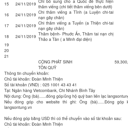
Chi bổ sung cho a Quốc để thực hiện
15
24/11/2019
thăm viếng (chi tiết thăm viếng bên dưới)
Chi thăm viếng a Tỉnh (a Luyện chi-tai
16
24/11/2019
nạn gãy chân)
Chi thăm viếng a Tuyến (a Thiện chi-tai
17
24/11/2019
nạn gãy chân)
Thăm bệnh- Phuớc Ấn, Thăm tai nạn chị
18
24/11/2019
Thảo a Tân ( a Minh đại diện)
19
20
21
CỘNG PHÁT SINH
59,300
TỒN QUỸ
Thông tin chuyển khoản:
Chủ tài khoản: Đoàn Minh Thiện
Số tài khoản (VND) : 025 1001 43 43 41
Tại: Ngân hàng Vietcombank, Chi Nhánh Bình Tây
Nội dung: Ông (bà)......đóng góp/ủng hộ quỹ ban liên lạc langsontun
Nếu đóng góp cho website thì ghi: Ông (bà)......Đóng góp 
langsontung.vn
Nếu đóng góp bằng USD thì có thể chuyển vào số tài khoản sau:
Chủ tài khoản: Đoàn Minh Thiện