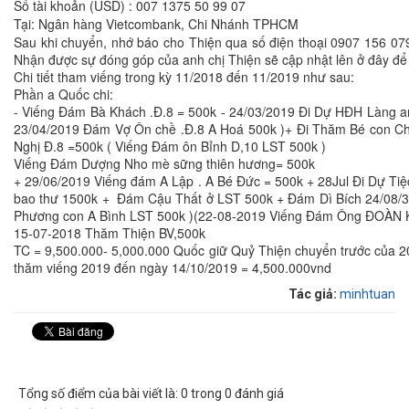
Số tài khoản (USD) : 007 1375 50 99 07
Tại: Ngân hàng Vietcombank, Chi Nhánh TPHCM
Sau khi chuyển, nhớ báo cho Thiện qua số điện thoại 0907 156 07
Nhận được sự đóng góp của anh chị Thiện sẽ cập nhật lên ở đây để
Chi tiết tham viếng trong kỳ 11/2018 đến 11/2019 như sau:
Phần a Quốc chi:
- Viếng Đám Bà Khách .Đ.8 = 500k - 24/03/2019 Đi Dự HĐH Làng a
23/04/2019 Đám Vợ Ôn chề .Đ.8 A Hoá 500k )+ Đi Thăm Bé con C
Nghị Đ.8 =500k ( Viếng Đám ôn Bỉnh D,10 LST 500k )
Viếng Đám Dượng Nho mè sững thiên hương= 500k
+ 29/06/2019 Viếng đám A Lập . A Bé Đức = 500k + 28Jul Đi Dự Ti
bao thư 1500k + Đám Cậu Thất ở LST 500k + Đám Dì Bích 24/08/
Phương con A Bình LST 500k )(22-08-2019 Viếng Đám Ông ĐOÀN
15-07-2018 Thăm Thiện BV,500k
TC = 9,500.000- 5,000.000 Quốc giữ Quỷ Thiện chuyển trước của 2
thăm viếng 2019 đến ngày 14/10/2019 = 4,500.000vnd
Tác giả:
minhtuan
Tổng số điểm của bài viết là: 0 trong 0 đánh giá