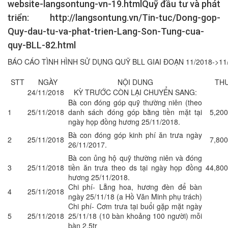
website-langsontung-vn-19.htmlQuỹ đầu tư và phát
triển: http://langsontung.vn/Tin-tuc/Dong-gop-
Quy-dau-tu-va-phat-trien-Lang-Son-Tung-cua-
quy-BLL-82.html
BÁO CÁO TÌNH HÌNH SỬ DỤNG QUỸ BLL GIAI ĐOẠN 11/2018->11
STT
NGÀY
NỘI DUNG
TH
24/11/2018
KỲ TRƯỚC CÒN LẠI CHUYỂN SANG:
Bà con đóng góp quỹ thường niên (theo
1
25/11/2018
danh sách đóng góp bằng tiền mặt tại
5,200
ngày họp đồng hương 25/11/2018.
Bà con đóng góp kinh phí ăn trưa ngày
2
25/11/2018
7,800
26/11/2017.
Bà con ủng hộ quỹ thường niên và đóng
3
25/11/2018
tiền ăn trưa theo ds tại ngày họp đồng
44,800
hương 25/11/2018.
Chi phí- Lẵng hoa, hương đèn để bàn
4
25/11/2018
ngày 25/11/18 (a Hồ Văn Minh phụ trách)
Chi phí- Cơm trưa tại buổi gặp mặt ngày
5
25/11/2018
25/11/18 (10 bàn khoảng 100 người) mỗi
bàn 2,5tr