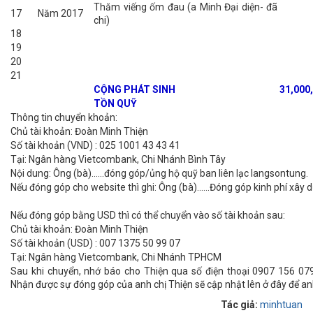
Thăm viếng ốm đau (a Minh Đại diện- đã
17
Năm 2017
chi)
18
19
20
21
CỘNG PHÁT SINH
31,000
TỒN QUỸ
Thông tin chuyển khoản:
Chủ tài khoản: Đoàn Minh Thiện
Số tài khoản (VND) : 025 1001 43 43 41
Tại: Ngân hàng Vietcombank, Chi Nhánh Bình Tây
Nội dung: Ông (bà)......đóng góp/ủng hộ quỹ ban liên lạc langsontung.
Nếu đóng góp cho website thì ghi: Ông (bà)......Đóng góp kinh phí xâ
Nếu đóng góp bằng USD thì có thể chuyển vào số tài khoản sau:
Chủ tài khoản: Đoàn Minh Thiện
Số tài khoản (USD) : 007 1375 50 99 07
Tại: Ngân hàng Vietcombank, Chi Nhánh TPHCM
Sau khi chuyển, nhớ báo cho Thiện qua số điện thoại 0907 156 07
Nhận được sự đóng góp của anh chị Thiện sẽ cập nhật lên ở đây để an
Tác giả:
minhtuan