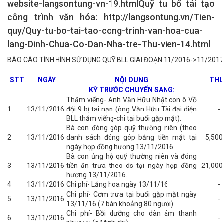
website-langsontung-vn-19.htmlQuỹ tu bổ tái tạo
công trình văn hóa: http://langsontung.vn/Tien-
quy/Quy-tu-bo-tai-tao-cong-trinh-van-hoa-cua-
lang-Dinh-Chua-Co-Dan-Nha-tre-Thu-vien-14.html
BÁO CÁO TÌNH HÌNH SỬ DỤNG QUỸ BLL GIAI ĐOẠN 11/2016->11/201
STT
NGÀY
NỘI DUNG
TH
KỲ TRƯỚC CHUYỂN SANG:
Thăm viếng- Anh Văn Hữu Nhật con ô Vồ
1
13/11/2016
đội 9 bị tai nạn (ông Văn Hữu Tài đại diện
BLL thăm viếng-chi tại buổi gặp mặt).
Bà con đóng góp quỹ thường niên (theo
2
13/11/2016
danh sách đóng góp bằng tiền mặt tại
5,500
ngày họp đồng hương 13/11/2016.
Bà con ủng hộ quỹ thường niên và đóng
3
13/11/2016
tiền ăn trưa theo ds tại ngày họp đồng
21,000
hương 13/11/2016.
4
13/11/2016
Chi phí- Lẵng hoa ngày 13/11/16
Chi phí- Cơm trưa tại buổi gặp mặt ngày
5
13/11/2016
13/11/16 (7 bàn khoảng 80 người)
Chi phí- Bồi dưỡng cho dàn âm thanh
6
13/11/2016