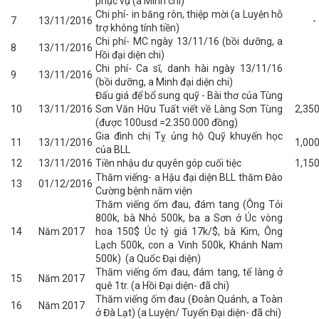
phục vụ (a Minh chi)
Chi phí- in băng rôn, thiệp mời (a Luyện hỗ
7
13/11/2016
trợ không tính tiền)
Chi phí- MC ngày 13/11/16 (bồi dưỡng, a
8
13/11/2016
Hồi đại diện chi)
Chi phí- Ca sĩ, danh hài ngày 13/11/16
9
13/11/2016
(bồi dưỡng, a Minh đại diện chi)
Đấu giá để bổ sung quỹ - Bài thơ của Tùng
10
13/11/2016
Sơn Văn Hữu Tuất viết về Làng Sơn Tùng
2,35
(được 100usd =2.350.000 đồng)
Gia đình chị Tỵ ủng hộ Quỹ khuyến học
11
13/11/2016
1,00
của BLL
12
13/11/2016
Tiền nhậu dư quyên góp cuối tiệc
1,15
Thăm viếng- a Hậu đại diện BLL thăm Đào
13
01/12/2016
Cường bệnh nằm viện
Thăm viếng ốm đau, đám tang (Ông Tỏi
800k, bà Nhỏ 500k, ba a Sơn ở Úc vòng
14
Năm 2017
hoa 150$ Úc tỷ giá 17k/$, bà Kim, Ông
Lạch 500k, con a Vinh 500k, Khánh Nam
500k) (a Quốc Đại diện)
Thăm viếng ốm đau, đám tang, tế làng ở
15
Năm 2017
quê 1tr. (a Hồi Đại diện- đã chi)
Thăm viếng ốm đau (Đoàn Quánh, a Toàn
16
Năm 2017
ở Đà Lạt) (a Luyện/ Tuyến Đại diện- đã chi)