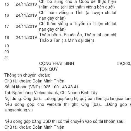
Chi bổ sung cho a Quốc để thực hiện
15
24/11/2019
thăm viếng (chi tiết thăm viếng bên dưới)
Chi thăm viếng a Tỉnh (a Luyện chi-tai
16
24/11/2019
nạn gãy chân)
Chi thăm viếng a Tuyến (a Thiện chi-tai
17
24/11/2019
nạn gãy chân)
Thăm bệnh- Phuớc Ấn, Thăm tai nạn chị
18
24/11/2019
Thảo a Tân ( a Minh đại diện)
19
20
21
CỘNG PHÁT SINH
59,300
TỒN QUỸ
Thông tin chuyển khoản:
Chủ tài khoản: Đoàn Minh Thiện
Số tài khoản (VND) : 025 1001 43 43 41
Tại: Ngân hàng Vietcombank, Chi Nhánh Bình Tây
Nội dung: Ông (bà)......đóng góp/ủng hộ quỹ ban liên lạc langsontun
Nếu đóng góp cho website thì ghi: Ông (bà)......Đóng góp 
langsontung.vn
Nếu đóng góp bằng USD thì có thể chuyển vào số tài khoản sau:
Chủ tài khoản: Đoàn Minh Thiện