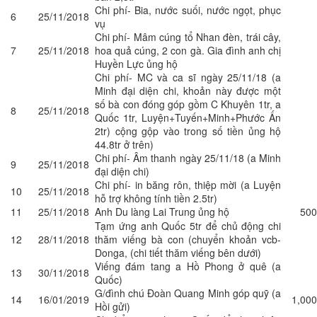
Chi phí- Bia, nước suối, nước ngọt, phục
6
25/11/2018
vụ
Chi phí- Mâm cúng tổ Nhan đèn, trái cây,
7
25/11/2018
hoa quả cúng, 2 con gà. Gia đình anh chị
Huyền Lực ủng hộ
Chi phí- MC và ca sĩ ngày 25/11/18 (a
Minh đại diện chi, khoản này được một
số bà con đóng góp gồm C Khuyên 1tr, a
8
25/11/2018
Quốc 1tr, Luyện+Tuyến+Minh+Phước Ấn
2tr) cộng gộp vào trong số tiền ủng hộ
44.8tr ở trên)
Chi phí- Âm thanh ngày 25/11/18 (a Minh
9
25/11/2018
đại diện chi)
Chi phí- in băng rôn, thiệp mời (a Luyện
10
25/11/2018
hỗ trợ không tính tiền 2.5tr)
11
25/11/2018
Anh Du làng Lai Trung ủng hộ
500
Tạm ứng anh Quốc 5tr để chủ động chi
12
28/11/2018
thăm viếng bà con (chuyển khoản vcb-
Donga,
(chi tiết thăm viếng bên dưới)
Viếng đám tang a Hồ Phong ở quê (a
13
30/11/2018
Quốc)
G/đình chú Đoàn Quang Minh góp quỹ (a
14
16/01/2019
1,000
Hồi gửi)