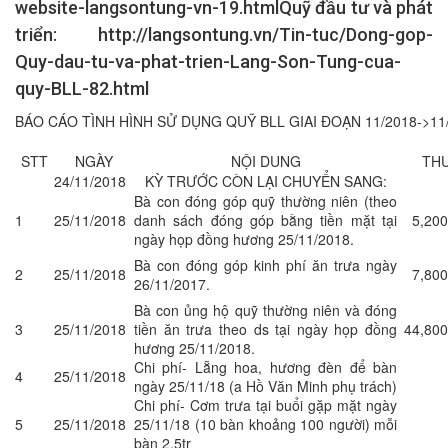
website-langsontung-vn-19.htmlQuỹ đầu tư và phát
triển: http://langsontung.vn/Tin-tuc/Dong-gop-
Quy-dau-tu-va-phat-trien-Lang-Son-Tung-cua-
quy-BLL-82.html
BÁO CÁO TÌNH HÌNH SỬ DỤNG QUỸ BLL GIAI ĐOẠN 11/2018->11
STT
NGÀY
NỘI DUNG
TH
24/11/2018
KỲ TRƯỚC CÒN LẠI CHUYỂN SANG:
Bà con đóng góp quỹ thường niên (theo
1
25/11/2018
danh sách đóng góp bằng tiền mặt tại
5,200
ngày họp đồng hương 25/11/2018.
Bà con đóng góp kinh phí ăn trưa ngày
2
25/11/2018
7,800
26/11/2017.
Bà con ủng hộ quỹ thường niên và đóng
3
25/11/2018
tiền ăn trưa theo ds tại ngày họp đồng
44,800
hương 25/11/2018.
Chi phí- Lẵng hoa, hương đèn để bàn
4
25/11/2018
ngày 25/11/18 (a Hồ Văn Minh phụ trách)
Chi phí- Cơm trưa tại buổi gặp mặt ngày
5
25/11/2018
25/11/18 (10 bàn khoảng 100 người) mỗi
bàn 2,5tr