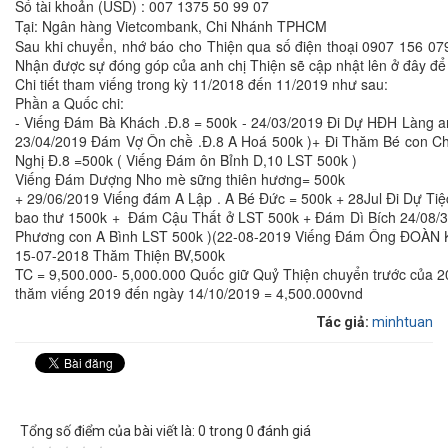
Số tài khoản (USD) : 007 1375 50 99 07
Tại: Ngân hàng Vietcombank, Chi Nhánh TPHCM
Sau khi chuyển, nhớ báo cho Thiện qua số điện thoại 0907 156 07
Nhận được sự đóng góp của anh chị Thiện sẽ cập nhật lên ở đây để
Chi tiết tham viếng trong kỳ 11/2018 đến 11/2019 như sau:
Phần a Quốc chi:
- Viếng Đám Bà Khách .Đ.8 = 500k - 24/03/2019 Đi Dự HĐH Làng a
23/04/2019 Đám Vợ Ôn chề .Đ.8 A Hoá 500k )+ Đi Thăm Bé con C
Nghị Đ.8 =500k ( Viếng Đám ôn Bỉnh D,10 LST 500k )
Viếng Đám Dượng Nho mè sững thiên hương= 500k
+ 29/06/2019 Viếng đám A Lập . A Bé Đức = 500k + 28Jul Đi Dự Ti
bao thư 1500k + Đám Cậu Thất ở LST 500k + Đám Dì Bích 24/08/
Phương con A Bình LST 500k )(22-08-2019 Viếng Đám Ông ĐOÀN
15-07-2018 Thăm Thiện BV,500k
TC = 9,500.000- 5,000.000 Quốc giữ Quỷ Thiện chuyển trước của 2
thăm viếng 2019 đến ngày 14/10/2019 = 4,500.000vnd
Tác giả:
minhtuan
Tổng số điểm của bài viết là: 0 trong 0 đánh giá