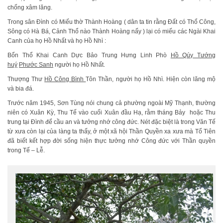
chống xâm lăng.
Trong sân Đình có Miếu thờ Thành Hoàng ( dân ta tin rằng Đất có Thổ Công,
Sông có Hà Bá, Cảnh Thổ nào Thành Hoàng nấy ) lại có miếu các Ngài Khai
Canh của họ Hồ Nhất và họ Hồ Nhì :
Bổn Thổ Khai Canh Dực Bảo Trung Hưng Linh Phò
Hồ Qúy Tướng
huý
Phước Sanh
người họ Hồ Nhất.
Thượng Thư
Hồ Công Bình
Tôn Thần, người họ Hồ Nhì. Hiện còn lăng mộ
và bia đá.
Trước năm 1945, Sơn Tùng nói chung cả phường ngoài Mỹ Thạnh, thường
niên có Xuân Kỳ, Thu Tế vào cuối Xuân đầu Hạ, rằm tháng Bảy hoặc Thu
trung tại Đình để cầu an và tưởng nhớ công đức. Nét đặc biệt là trong Văn Tế
từ xưa còn lại của làng ta thấy, ở một xã hội Thần Quyền xa xưa mà Tổ Tiên
đã biết kết hợp đời sống hiện thực tưởng nhớ Công đức với Thần quyền
trong Tế – Lễ.