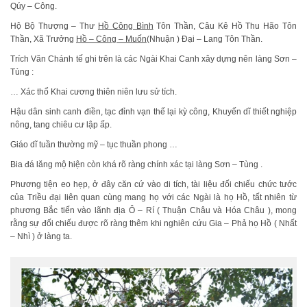
Qúy – Công.
Hộ Bộ Thượng – Thư
Hồ Công Bình
Tôn Thần, Câu Kê Hồ Thu Hão Tôn
Thần, Xã Trưởng
Hồ – Công – Muốn
(Nhuận ) Đại – Lang Tôn Thần.
Trích Văn Chánh tế ghi trên là các Ngài Khai Canh xây dựng nên làng Sơn –
Tùng :
… Xác thổ Khai cương thiên niên lưu sử tích.
Hậu dân sinh canh điền, tạc đỉnh vạn thế lại kỳ công, Khuyến dĩ thiết nghiệp
nông, tang chiêu cư lập ấp.
Giáo dĩ tuần thường mỹ – tục thuần phong …
Bia đá lăng mộ hiện còn khá rõ ràng chính xác tại làng Sơn – Tùng .
Phương tiện eo hẹp, ở đây căn cứ vào di tích, tài liệu đối chiếu chức tước
của Triều đại liên quan cùng mang họ với các Ngài là họ Hồ, tất nhiên từ
phương Bắc tiến vào lãnh địa Ô – Rí ( Thuận Châu và Hóa Châu ), mong
rằng sự đối chiếu được rõ ràng thêm khi nghiên cứu Gia – Phả họ Hồ ( Nhất
– Nhì ) ở làng ta.