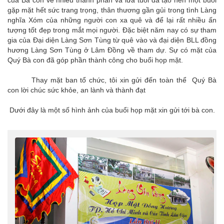
của Bà con về nhiều thành phần và lứa tuổi đã tạo nên một buổi
gặp mặt hết sức trang trọng, thân thương gần gủi trong tình Làng
nghĩa Xóm của những người con xa quê và để lại rất nhiều ấn
tượng tốt đẹp trong mắt mọi người. Đặc biệt năm nay có sự tham
gia của Đại diện Làng Sơn Tùng từ quê vào và đại diện BLL đồng
hương Làng Sơn Tùng ở Lâm Đồng về tham dự. Sự có mặt của
Quý Bà con đã góp phần thành công cho buổi họp mặt.
Thay mặt ban tổ chức, tôi xin gửi đến toàn thể Quý Bà
con lời chúc sức khỏe, an lành và thành đạt
Dưới đây là một số hình ảnh của buổi họp mặt xin gửi tới bà con.