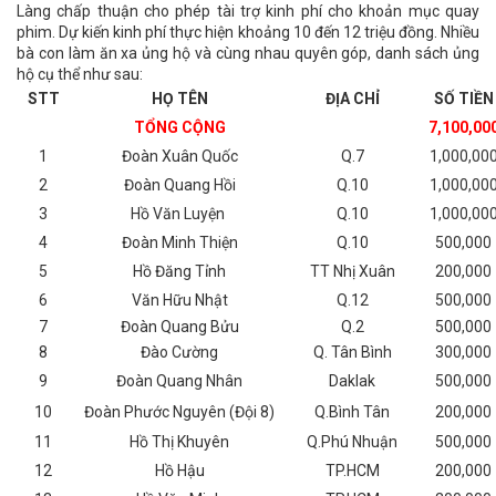
Làng chấp thuận cho phép tài trợ kinh phí cho khoản mục quay
phim. Dự kiến kinh phí thực hiện khoảng 10 đến 12 triệu đồng. Nhiều
bà con làm ăn xa ủng hộ và cùng nhau quyên góp, danh sách ủng
hộ cụ thể như sau:
STT
HỌ TÊN
ĐỊA CHỈ
SỐ TIỀN
TỔNG CỘNG
7,100,00
1
Đoàn Xuân Quốc
Q.7
1,000,00
2
Đoàn Quang Hồi
Q.10
1,000,00
3
Hồ Văn Luyện
Q.10
1,000,00
4
Đoàn Minh Thiện
Q.10
500,000
5
Hồ Đăng Tỉnh
TT Nhị Xuân
200,000
6
Văn Hữu Nhật
Q.12
500,000
7
Đoàn Quang Bửu
Q.2
500,000
8
Đào Cường
Q. Tân Bình
300,000
9
Đoàn Quang Nhân
Daklak
500,000
10
Đoàn Phước Nguyên (Đội 8)
Q.Bình Tân
200,000
11
Hồ Thị Khuyên
Q.Phú Nhuận
500,000
12
Hồ Hậu
TP.HCM
200,000