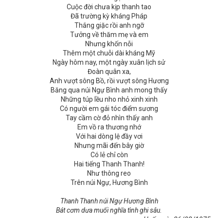
Cuộc đời chưa kịp thanh tao
Đã trường kỳ kháng Pháp
Thắng giặc rồi anh ngỡ
Tưởng về thăm mẹ và em
Nhưng khốn nỗi
Thêm một chuỗi dài kháng Mỹ
Ngày hôm nay, một ngày xuân lịch sử
Đoàn quân xa,
Anh vượt sông Bồ, rồi vượt sông Hương
Băng qua núi Ngự Bình anh mong thấy
Những túp lều nho nhỏ xinh xinh
Có người em gái tóc điểm sương
Tay cầm cờ đỏ nhìn thấy anh
Em vồ ra thương nhớ
Với hai dòng lệ đầy vơi
Nhưng mãi đến bây giờ
Có lẻ chỉ còn
Hai tiếng Thanh Thanh!
Như thông reo
Trên núi Ngự, Hương Bình
Thanh Thanh núi Ngự Hương Bình
Bát cơm dưa muối nghĩa tình ghi sâu.